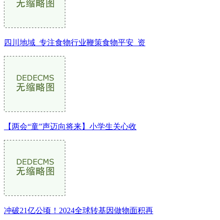
四川地域_专注食物行业鞭策食物平安_资
【两会“童”声迈向将来】小学生关心收
冲破21亿公顷！2024全球转基因做物面积再