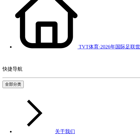
TVT体育·2026年国际足联
快捷导航
全部分类
关于我们