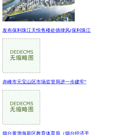
发布保利珠江天悦售楼处德律风(保利珠江
赤峰市元宝山区市场监管局进一步建牢“
烟台黄渤海新区教育体育局（烟台经济手