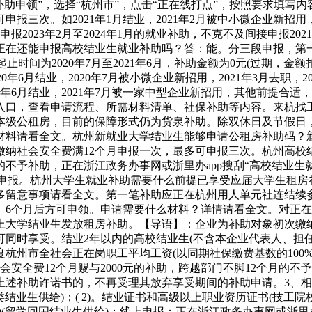
补助申领”，选择“杭州市”，点击“正在线打点”，按照要求填
三次。如2021年1月结业，2021年2月被中小微企业新招用，
申报2023年2月至2024年1月的就业补助，不克不及间接申报2021
还能申报高校结业生就业补助吗？答：能。分三段申报，第一段申
时间为2020年7月至2021年6月，补助金额为0元(过期，金
2020年6月结业，2020年7月被小微企业新招用，2021年3月
9年6月结业，2021年7月被一家中型企业新招用，其他前提合
入口，查看申请流程、所需材料清单、社保补助等内容。来杭找
本级公租房，目前的保障形式仍为货泉补助。除双休日及节假日
材料请看全文。杭州新就业大学结业生能够申请公租房补助码？
纳社会安全费满12个月申报一次，最多可申报三次。杭州高校结
月的不予补助，正在浙江政务办事网或浙里办app搜刮“高校结业生
成申报。杭州大学生就业补助需要什么前提已享受应届大学生租
多留意事项请看全文。第一笔补助应正在杭州用人单元社连结续
）6个月后方可申领。申请需要什么材料？详情请看全文。对正
大学结业生发放租房补助。【导语】：企业为补助对象初次缴纳
同时享受。结业2年以内的高校结业生(不含本企业代表人、担任
杭州市全社会正在岗职工平均工资(以同期社保缴费基数的100%为
安全费12个月赐与2000元的补助，跨越部门不脚12个月的不予
述补助许诺书的，不再受理其放弃享受期间的补助申请。3、相关
结业生供给)；( 2)。结业证书和高级以上职业资历证书(技工院
(留学回国结业生供给)；线上申报：正在浙江政务办事网或浙里办