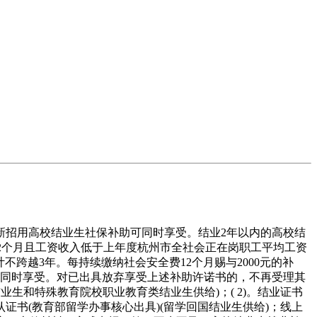
新招用高校结业生社保补助可同时享受。结业2年以内的高校结
12个月且工资收入低于上年度杭州市全社会正在岗职工平均工资
计不跨越3年。每持续缴纳社会安全费12个月赐与2000元的补
助可同时享受。对已出具放弃享受上述补助许诺书的，不再受理其
业生和特殊教育院校职业教育类结业生供给)；( 2)。结业证书
证书(教育部留学办事核心出具)(留学回国结业生供给)；线上