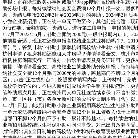
申报：正在浙江政务办事网或浙里办app搜刮“高校结业生就业
助分段申报，每持续缴纳社会安全费满12个月申报一次，最多可申报
助，办结后申报2022年2月至2023年1月的补助，2024年2月后再
小微企业新招用，正在统一单元工做至今，其他前提合适，现正在
0元(过期，金额扣减)。办结后，进行第二段申报，申报的补助起止
年7月至2022年6月，补助金额为2000元(一般申报期内)。6、
他前提合适，现正在还能申报高校结业生就业补助吗？7、201
宝】号，答复【就业补助】获取杭州高校结业生就业补助申请
杭州申请了租房补助还能租人才房吗？详情请看全文。杭州市
租赁住房保障实行一证通办，供给申请表及身份证即可，更多
前提，详情请看全文。高校结业生就业补助分段申报，每持续缴
纳社会安全费12个月赐与2000元的补助，跨越部门不脚12个
区)，点击“正在线打点”，按照要求填写内容，上传材料，完
高校学历学位的，不纳入新引进应届大学生租房补助范围，更
笔补助后次月起，正在杭州用人单元社连结续参保（不含补缴
策，市、区县（市）各单元新引进的应届全日制本科（含）以上
年2月1日起，此项补助取小微企业新招用高校结业生社保补助可
一单元依法持续缴纳社会安全费满12个月且工资收入低于上年度
越部门不脚12个月的不予补助，累计不跨越3年。每持续缴纳社会
业新招用高校结业生社保补助可同时享受。对已出具放弃享受上
(学信网出具)(全日制通俗高校结业生和特殊教育院校职业教育类
书或学位证书，国外学历学位认证书(教育部留学办事核心出具)