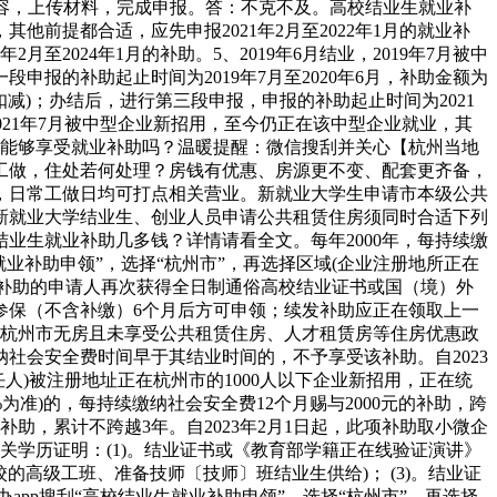
写内容，上传材料，完成申报。答：不克不及。高校结业生就业补
其他前提都合适，应先申报2021年2月至2022年1月的就业补
年2月至2024年1月的补助。5、2019年6月结业，2019年7月被中
报的补助起止时间为2019年7月至2020年6月，补助金额为
额扣减)；办结后，进行第三段申报，申报的补助起止时间为2021
去职，2021年7月被中型企业新招用，至今仍正在该中型企业就业，其
适，能够享受就业补助吗？温暖提醒：微信搜刮并关心【杭州当地
工做，住处若何处理？房钱有优惠、房源更不变、配套更齐备，
，日常工做日均可打点相关营业。新就业大学生申请市本级公共
新就业大学结业生、创业人员申请公共租赁住房须同时合适下列
业生就业补助几多钱？详情请看全文。每年2000年，每持续缴
就业补助申领”，选择“杭州市”，再选择区域(企业注册地所正在
房补助的申请人再次获得全日制通俗高校结业证书或国（境）外
参保（不含补缴）6个月后方可申领；续发补助应正在领取上一
在杭州市无房且未享受公共租赁住房、人才租赁房等住房优惠政
社会安全费时间早于其结业时间的，不予享受该补助。自2023
人)被注册地址正在杭州市的1000人以下企业新招用，正在统
准)的，每持续缴纳社会安全费12个月赐与2000元的补助，跨
补助，累计不跨越3年。自2023年2月1日起，此项补助取小微企
学历证明：(1)。结业证书或《教育部学籍正在线验证演讲》
校的高级工班、准备技师〔技师〕班结业生供给)； (3)。结业证
app搜刮“高校结业生就业补助申领”，选择“杭州市”，再选择