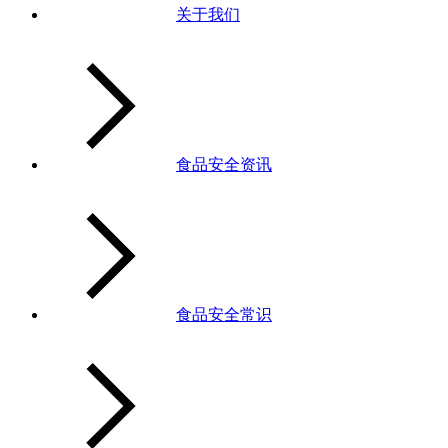
关于我们
食品安全资讯
食品安全常识