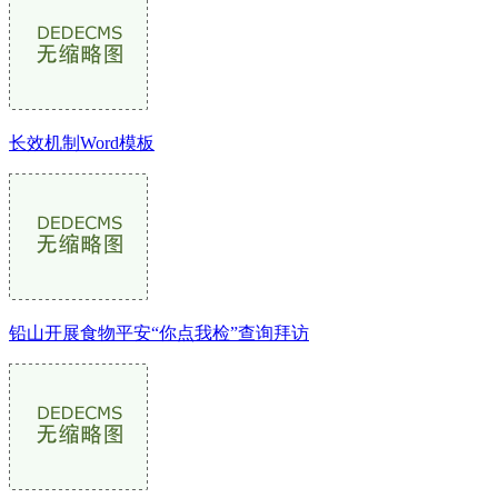
长效机制Word模板
铅山开展食物平安“你点我检”查询拜访