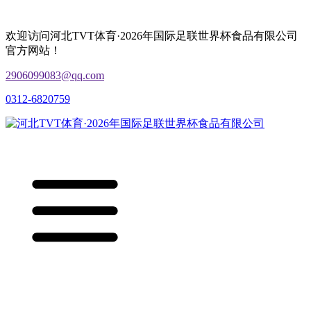
欢迎访问河北TVT体育·2026年国际足联世界杯食品有限公司
官方网站！
2906099083@qq.com
0312-6820759