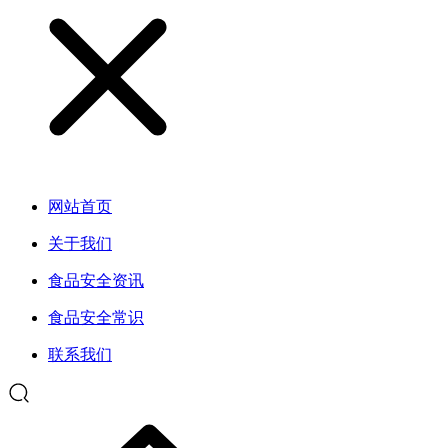
网站首页
关于我们
食品安全资讯
食品安全常识
联系我们