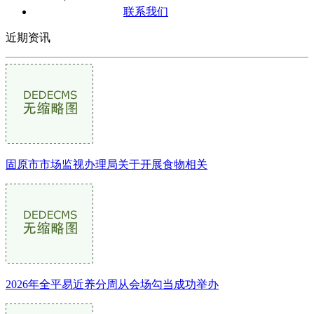
联系我们
近期资讯
固原市市场监视办理局关于开展食物相关
2026年全平易近养分周从会场勾当成功举办