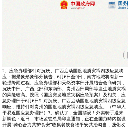
2。应急办理部针对沉庆、广西启动国度地质灾祸四级应急响
应：据景象形象部分预告，6月6日至9日，南方地域将有新一
轮强降雨过程。应急办理部和天然资本部开展结合会商研判，
沉庆中部、广西北部和东南部、贵州西部局部等发生地质灾祸
的风险较高。按照《国度突发地质灾祸应急预案》及相关，应
急办理部于6月6日针对沉庆、广西启动国度地质灾祸四级应急
响应，维持针对贵州的国度地质灾祸四级应急响应。（中华人
平易近国应急办理部）3。确认了，全国摆设！外卖骑手送来
新脚色：近日，市场监管总局印发通知，正在全国范畴内摆设
开展“骑心合力共护食安”收集餐饮食物平安共治勾当，强化收