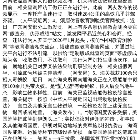
为博取流量同他人拍摄视频发布。机关将依法依规庄重处置，
目前，相关查询拜访工做正正在进行中。此前，网友发布的视
频显示，一摩托车高速行驶，取时速284公里的高铁几乎并驾
齐驱。（人平易近网）4。须眉仿冒教育测验类官网被抓：近
日，广东网安部分工做发觉，网上有多条涉仿冒教育测验类官
网“假查分、伪形成绩”帖文，激发网平易近关心和会商。经
查，违法行为人罗某于2026年1月起头，模仿“中国教育测验
网”等教育测验相关坐点，搭建虚假教育测验网坐，并通过社
交平台进行不法引流，以供给“定制版成就查询页面”等虚假成
就为名，收取费用、不法取利，其行为严沉招生测验次序。目
前，属地机关已对罗某依法采纳刑事强制办法，相关虚假网
坐、引流账号均被关停清理。（网安局）5。海关截获100余只
蜇人毒蚂蚁：近日，南京海关所属南通海关正在入境船舶中截
获100余只热带火蚁。是“蜇人型”有毒蚂蚁，传入后会当地生
态，影响生物多样性。目前，海关已监视该船做检疫除害处
置。海关提示：按照《中华人平易近国进出境动动物检疫
法》，害虫及其他无害生物进境，一经检疫发觉上述无害生
物，退回或者处置。（海关发布）1。“海湾国度设备受损，美
国筹算把账算到伊朗头上”：美以倡议对伊朗的冲击，和事殃
及其他海湾国度。伊朗对周边地域的美军施以报仇袭击，海湾
国度能源、运输等环节范畴设备受损，而美国筹算把这笔账算
正在伊朗头上。知恋人士6日披露，美国筹算用它掌控的伊朗