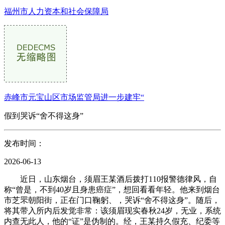
福州市人力资本和社会保障局
赤峰市元宝山区市场监管局进一步建牢“
假到哭诉“舍不得这身”
发布时间：
2026-06-13
近日，山东烟台，须眉王某酒后拨打110报警德律风，自
称“曾是，不到40岁且身患癌症”，想回看看年轻。他来到烟台
市芝罘朝阳街，正在门口鞠躬、，哭诉“舍不得这身”。随后，
将其带入所内后发觉非常：该须眉现实春秋24岁，无业，系统
内查无此人，他的“证”是伪制的。经，王某持久假充、纪委等