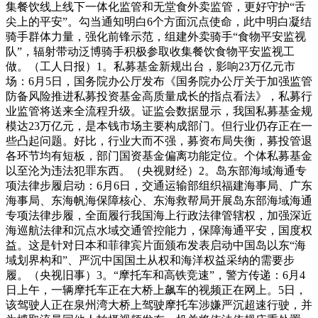
集餐饮线上线下一体化监管和无堂食外卖监管，更好守护“舌
尖上的平安”。勾当通知明白6个方面沉点使命，此中明白凝结
骑手群体力量，强化前锋示范，组建外卖骑手“食物平安监视
队”，辐射带动泛博骑手积极参取收集餐饮食物平安监视工
做。（工人日报）1。私募基金新规出台，影响23万亿元市
场：6月5日，国务院办公厅发布《国务院办公厅关于加强监管
防备风险推进私募投资基金高质量成长的指点看法》，私募行
业监管将送来全流程升级。证监会数据显示，我国私募基金规
模达23万亿元，是本钱市场主要构成部门。但行业仍存正在一
些凸起问题。好比，行业大而不强，募资布局失衡，募投管退
各环节均有短板，部门国资基金偏离功能定位。个体私募基金
以至沦为违法犯罪东西。（央视财经）2。岛东部海域海通专
项法律步履启动：6月6日，交通运输部组织福建海事局、广东
海事局、东海帆海保障核心、东海救帮局开展岛东部海域海通
专项法律步履，全面履行我国海上行政法律管辖权，加强深近
海巡航法律和沉点水域交通管控能力，保障海通平安，国度权
益。这是针对日本和菲律宾片面颁布发表启动中国岛以东“海
域划界构和”、严沉中国国土从权和海洋权益采纳的需要步
履。（央视旧事）3。“摩托车和高铁竞速”，警方传递：6月4
日上午，一辆摩托车正在大桥上飙车的视频正在网上。5日，
该驾驶人正在泉州湾大桥上驾驶摩托车涉嫌严沉超速行驶，并