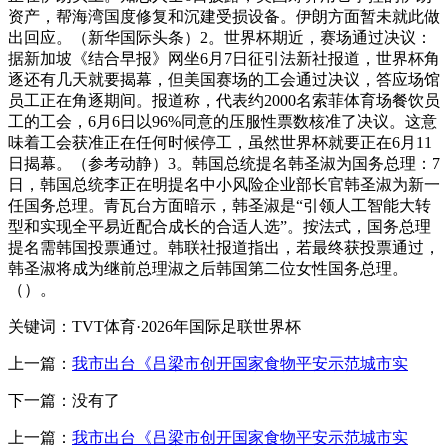
资产，帮海湾国度修复和沉建受损设备。伊朗方面暂未就此做
出回应。（新华国际头条）2。世界杯期近，赛场通过决议：
据新加坡《结合早报》网坐6月7日征引法新社报道，世界杯角
逐还有几天就要揭幕，但美国赛场的工会通过决议，答应场馆
员工正在角逐期间。报道称，代表约2000名索菲体育场餐饮员
工的工会，6月6日以96%同意的压服性票数核准了决议。这意
味着工会获准正在任何时候停工，虽然世界杯就要正在6月11
日揭幕。（参考动静）3。韩国总统提名韩圣淑为国务总理：7
日，韩国总统李正在明提名中小风险企业部长官韩圣淑为新一
任国务总理。青瓦台方面暗示，韩圣淑是“引领人工智能大转
型和实现全平易近配合成长的合适人选”。按法式，国务总理
提名需韩国投票通过。韩联社报道指出，若最终获投票通过，
韩圣淑将成为继前总理淑之后韩国第二位女性国务总理。
（）。
关键词：TVT体育·2026年国际足联世界杯
上一篇：
我市出台《吕梁市创开国家食物平安示范城市实
下一篇：没有了
上一篇：
我市出台《吕梁市创开国家食物平安示范城市实