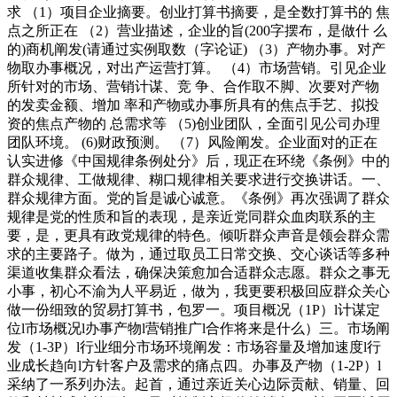
求 （1）项目企业摘要。创业打算书摘要，是全数打算书的 焦
点之所正在 （2）营业描述，企业的旨(200字摆布，是做什 么
的)商机阐发(请通过实例取数（字论证) （3）产物办事。对产
物取办事概况，对出产运营打算。 （4）市场营销。引见企业
所针对的市场、营销计谋、竞 争、合作取不脚、次要对产物
的发卖金额、增加 率和产物或办事所具有的焦点手艺、拟投
资的焦点产物的 总需求等 （5)创业团队，全面引见公司办理
团队环境。 (6)财政预测。 （7）风险阐发。企业面对的正在
认实进修《中国规律条例处分》后，现正在环绕《条例》中的
群众规律、工做规律、糊口规律相关要求进行交换讲话。一、
群众规律方面。党的旨是诚心诚意。《条例》再次强调了群众
规律是党的性质和旨的表现，是亲近党同群众血肉联系的主
要，是，更具有政党规律的特色。倾听群众声音是领会群众需
求的主要路子。做为，通过取员工日常交换、交心谈话等多种
渠道收集群众看法，确保决策愈加合适群众志愿。群众之事无
小事，初心不渝为人平易近，做为，我更要积极回应群众关心
做一份细致的贸易打算书，包罗一。项目概况（1P）l计谋定
位l市场概况l办事产物l营销推广l合作将来是什么）三。市场阐
发（1-3P）l行业细分市场环境阐发：市场容量及增加速度l行
业成长趋向l方针客户及需求的痛点四。办事及产物（1-2P）l
采纳了一系列办法。起首，通过亲近关心边际贡献、销量、回