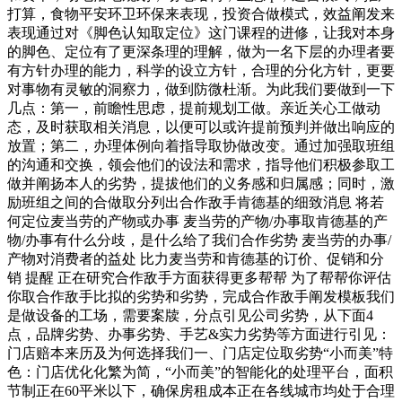
打算，食物平安环卫环保来表现，投资合做模式，效益阐发来
表现通过对《脚色认知取定位》这门课程的进修，让我对本身
的脚色、定位有了更深条理的理解，做为一名下层的办理者要
有方针办理的能力，科学的设立方针，合理的分化方针，更要
对事物有灵敏的洞察力，做到防微杜渐。为此我们要做到一下
几点：第一，前瞻性思虑，提前规划工做。亲近关心工做动
态，及时获取相关消息，以便可以或许提前预判并做出响应的
放置；第二，办理体例向着指导取协做改变。通过加强取班组
的沟通和交换，领会他们的设法和需求，指导他们积极参取工
做并阐扬本人的劣势，提拔他们的义务感和归属感；同时，激
励班组之间的合做取分列出合作敌手肯德基的细致消息 将若
何定位麦当劳的产物或办事 麦当劳的产物/办事取肯德基的产
物/办事有什么分歧，是什么给了我们合作劣势 麦当劳的办事/
产物对消费者的益处 比力麦当劳和肯德基的订价、促销和分
销 提醒 正在研究合作敌手方面获得更多帮帮 为了帮帮你评估
你取合作敌手比拟的劣势和劣势，完成合作敌手阐发模板我们
是做设备的工场，需要案牍，分点引见公司劣势，从下面4
点，品牌劣势、办事劣势、手艺&实力劣势等方面进行引见：
门店赔本来历及为何选择我们一、门店定位取劣势“小而美”特
色：门店优化化繁为简，“小而美”的智能化的处理平台，面积
节制正在60平米以下，确保房租成本正在各线城市均处于合理