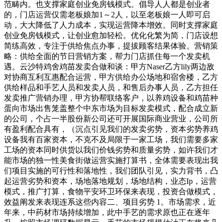
范畴内。也支撑家庭创业免房钱模式。倡导人人都是创业者
的，门店运营仅需老板娘加1～2人，以至老板娘一人即可启
动，大大降低了人力成本，实现运营降本增效。同时支撑家庭
创业免房钱模式，让创业愈加轻松。优化化繁为简，门店设想
简练高效，专注于供给焦点办事，提拔顾客结果体验。营销策
略：供给全面的节日营销方案，帮力门店抓住每一个发卖机
遇。云沙特鸡舍鸡苗发卖合做和谈：甲方Naser乙方lily两边敌
对协商互利互惠配合运营，甲方供给办公场地和宿舍楼，乙方
供给样品和手艺人员和发卖人员，和售后办事人员，乙方担任
发卖推广营销办理，甲方协帮联络客户，以养鸡设备和鸡苗种
蛋向市场出售笼盖整个中东市场为目标发卖模式，配合成立新
的公司，个占一半股份新公司还可开展国际商业营业，公司所
有盈利配合具有，（沉点引见我们的发卖劣势，资本劣势养鸡
设备我有百家资本，不克不及局限于一家工场，我们需要多家
工场的资本同时供货以我们价钱劣势和质量劣势，如许我们才
能市场的独一性美食街做运营实施打算书，全体需要表现出我
们项目实施的可行性和落地性，我们团队引见，实力背书，凸
起运营劣势和资本，场地落地规划，场地结构，业态Ip，运营
模式，推广打算，食物平安环卫环保来表现，投资合做模式，
效益阐发来表现连系这些内容二、项目劣势 1。市场需求，近
年来，中药材市场持续增加，此中手艺的需求原也正在逐年