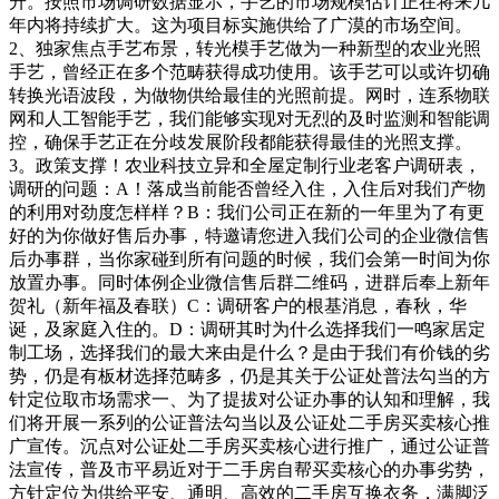
升。按照市场调研数据显示，手艺的市场规模估计正在将来几
年内将持续扩大。这为项目标实施供给了广漠的市场空间。
2、独家焦点手艺布景，转光模手艺做为一种新型的农业光照
手艺，曾经正在多个范畴获得成功使用。该手艺可以或许切确
转换光语波段，为做物供给最佳的光照前提。网时，连系物联
网和人工智能手艺，我们能够实现对无烈的及时监测和智能调
控，确保手艺正在分歧发展阶段都能获得最佳的光照支撑。
3。政策支撑！农业科技立异和全屋定制行业老客户调研表，
调研的问题：A！落成当前能否曾经入住，入住后对我们产物
的利用对劲度怎样样？B：我们公司正在新的一年里为了有更
好的为你做好售后办事，特邀请您进入我们公司的企业微信售
后办事群，当你家碰到所有问题的时候，我们会第一时间为你
放置办事。同时体例企业微信售后群二维码，进群后奉上新年
贺礼（新年福及春联）C：调研客户的根基消息，春秋，华
诞，及家庭入住的。D：调研其时为什么选择我们一鸣家居定
制工场，选择我们的最大来由是什么？是由于我们有价钱的劣
势，仍是有板材选择范畴多，仍是其关于公证处普法勾当的方
针定位取市场需求一、为了提拔对公证办事的认知和理解，我
们将开展一系列的公证普法勾当以及公证处二手房买卖核心推
广宣传。沉点对公证处二手房买卖核心进行推广，通过公证普
法宣传，普及市平易近对于二手房自帮买卖核心的办事劣势，
方针定位为供给平安、通明、高效的二手房互换衣务，满脚泛