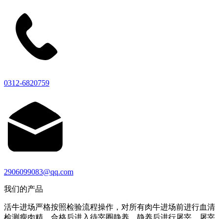
0312-6820759
2906099083@qq.com
我们的产品
活牛进场严格按照检验流程操作，对所有肉牛进场前进行血清
检测瘦肉精，合格后进入待宰圈静养，静养后进行屠宰。屠宰