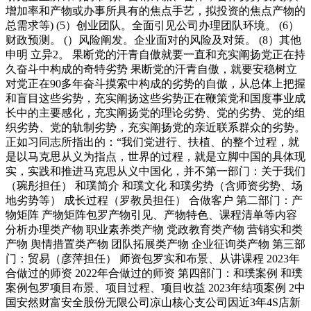
增加率和产物或办事所具有的焦点手艺，拟投资的焦点产物的
总需求等) (5）创业团队。全面引见公司办理团队环境。 (6）
财政预测。 (）风险阐发。企业面对的风险及对策。 (8）其他
申明 立异2。 果断党的汗青自傲就要一直和充实阐扬党正在持
久奋斗中构成的奇特劣势 果断党的汗青自傲，就要安稳树立
对党正在90多年奋斗摸索中构成的劣势的自傲，从总体上把握
和盲目这些劣势，充实阐扬这些劣势正在鞭策党和国度事业成
长中的主要感化，充实阐扬党的理论劣势、党的劣势、党的组
织劣势、党的轨制劣势，充实阐扬党的亲近联系群众的劣势。
正如习同志所指出的：“我们党进行、扶植、的整个过程，就
是以马克思从义为指点，世界的过程，就是立脚中国的具体现
实，实践和推进马克思从义中国化，并不第一部门：关于我们
（琬彤担任） 和璞简介 和璞文化 和璞劣势（含师资劣势、场
地劣势等） 成长过程（罗教员担任） 合做客户 第二部门：产
物矩阵 产物矩阵包罗产物引见、产物特色、课程清单等内容
分析办理类产物 职业素养类产物 党政教育类产物 营销实和类
产物 舆情措置类产物 团队拓展类产物 企业征询类产物 第三部
门：贸易（彦萍担任） 师资包罗实和布景、从讲课程 2023年
合做过的师资 2022年合做过的师资 第四部门：和璞案例 和璞
案例包罗项目布景、项目过程、项目收益 2023年结项案例 2中
国安然财富安全股份无限公司凉山核心支公司因近3年4S店新