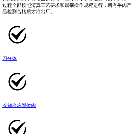
过程全部按照清真工艺要求和屠宰操作规程进行，所有牛肉产
品检测合格后才准出厂。
四分体
冷鲜冷冻部位肉