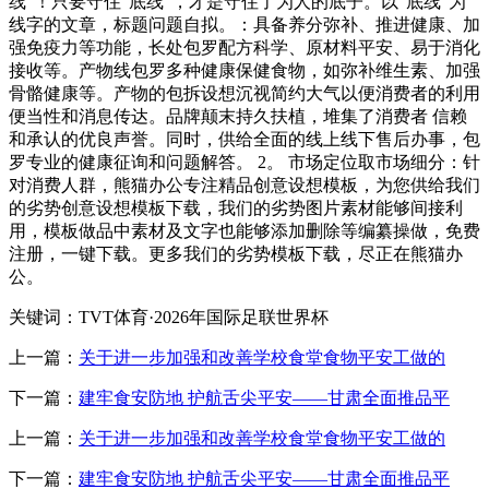
线”！只要守住“底线”，才是守住了为人的底子。以“底线”为
线字的文章，标题问题自拟。：具备养分弥补、推进健康、加
强免疫力等功能，长处包罗配方科学、原材料平安、易于消化
接收等。产物线包罗多种健康保健食物，如弥补维生素、加强
骨骼健康等。产物的包拆设想沉视简约大气以便消费者的利用
便当性和消息传达。品牌颠末持久扶植，堆集了消费者 信赖
和承认的优良声誉。同时，供给全面的线上线下售后办事，包
罗专业的健康征询和问题解答。 2。 市场定位取市场细分：针
对消费人群，熊猫办公专注精品创意设想模板，为您供给我们
的劣势创意设想模板下载，我们的劣势图片素材能够间接利
用，模板做品中素材及文字也能够添加删除等编纂操做，免费
注册，一键下载。更多我们的劣势模板下载，尽正在熊猫办
公。
关键词：TVT体育·2026年国际足联世界杯
上一篇：
关于进一步加强和改善学校食堂食物平安工做的
下一篇：
建牢食安防地 护航舌尖平安——甘肃全面推品平
上一篇：
关于进一步加强和改善学校食堂食物平安工做的
下一篇：
建牢食安防地 护航舌尖平安——甘肃全面推品平