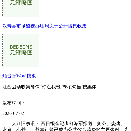
汉寿县市场监视办理局关于公开搜集收集
颁音乐Word模板
江西启动收集餐饮“你点我检”专项勾当 搜集体
发布时间：
2026-07-02
大江旧事讯 江西日报全记者舒海军报道：奶茶、烧烤、
水煮、小炒……外卖订餐已成为公共饮食消费的主要体例。为