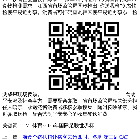
食物检测需求，江西省市场监管局同步推出“你送我检”免费快
检便平易近办事。消费者可扫码查询辖区便平易近办事点，检
测成果现场反馈。
食物
平安涉及社会各方，需要配合参取。省市场监管局相关部分担
任人暗示，欢送泛博消费者积极参取搜集，随时反映线索、就
近参取送检，配合营制平安安心的收集餐饮消费。
关键词：TVT体育·2026年国际足联世界杯
上一篇：
航食全链扶植让搭客云飨四时、各地 第三届CAT