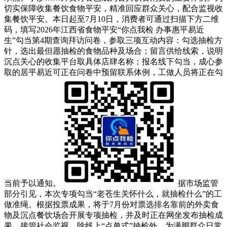
切实保障收集餐饮食物平安，精准回应群众关心，配合监视收
集餐饮平安。本日起至7月10日，消费者可通过扫描下方二维
码，填写2026年江西省食物平安“你点我检 办事惠平易近
生”勾当第4期查询拜访问卷，参取三项互动内容：勾选抽检方
针，选出最但愿抽检的食物品种及场合；留言供给线索，说明
沉点关心的收集平台取具体店肆名称；报名线下勾当，成心参
取的居平易近可正在问卷中预留联系体例，工做人员将正在勾
当前予以通知。
据市场监管
部分引见，本次专项勾当“老苍生关怀什么，就抽检什么”的工
做准绳。根据投票成果，将于7月份对票选排名靠前的外卖食
物及沉点餐饮场合开展专项抽检，并及时正在网坐发布抽检成
果，接管社会监视。除线上“点单式”抽检外，为满脚群众日常