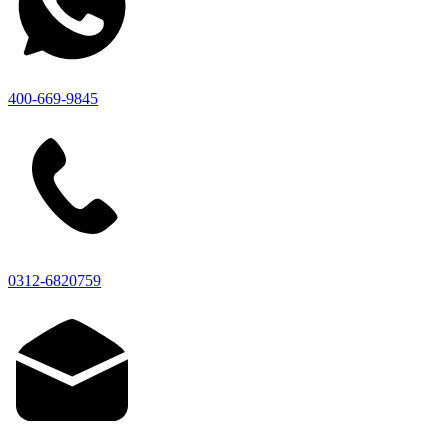
400-669-9845
0312-6820759