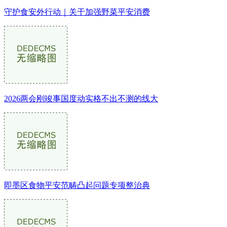
守护食安外行动｜关于加强野菜平安消费
2026两会刚竣事国度动实格不出不测的线大
即墨区食物平安范畴凸起问题专项整治典