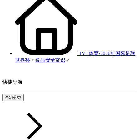
TVT体育·2026年国际足联
世界杯
>
食品安全常识
>
快捷导航
全部分类