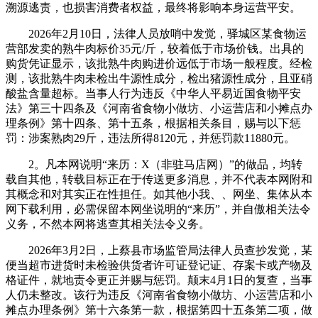
溯源逃责，也损害消费者权益，最终将影响本身运营平安。
2026年2月10日，法律人员放哨中发觉，驿城区某食物运
营部发卖的熟牛肉标价35元/斤，较着低于市场价钱。出具的
购货凭证显示，该批熟牛肉购进价远低于市场一般程度。经检
测，该批熟牛肉未检出牛源性成分，检出猪源性成分，且亚硝
酸盐含量超标。当事人行为违反《中华人平易近国食物平安
法》第三十四条及《河南省食物小做坊、小运营店和小摊点办
理条例》第十四条、第十五条，根据相关条目，赐与以下惩
罚：涉案熟肉29斤，违法所得8120元，并惩罚款11880元。
2。凡本网说明“来历：X（非驻马店网）”的做品，均转
载自其他，转载目标正在于传送更多消息，并不代表本网附和
其概念和对其实正在性担任。如其他小我、、网坐、集体从本
网下载利用，必需保留本网坐说明的“来历”，并自傲相关法令
义务，不然本网将逃查其相关法令义务。
2026年3月2日，上蔡县市场监管局法律人员查抄发觉，某
便当超市进货时未检验供货者许可证登记证、存案卡或产物及
格证件，就地责令更正并赐与惩罚。颠末4月1日的复查，当事
人仍未整改。该行为违反《河南省食物小做坊、小运营店和小
摊点办理条例》第十六条第一款，根据第四十五条第二项，做