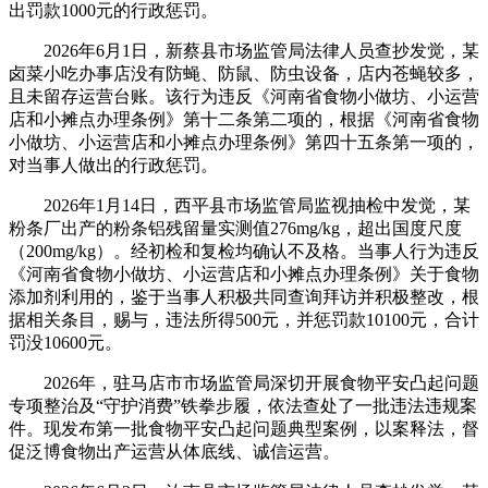
出罚款1000元的行政惩罚。
2026年6月1日，新蔡县市场监管局法律人员查抄发觉，某
卤菜小吃办事店没有防蝇、防鼠、防虫设备，店内苍蝇较多，
且未留存运营台账。该行为违反《河南省食物小做坊、小运营
店和小摊点办理条例》第十二条第二项的，根据《河南省食物
小做坊、小运营店和小摊点办理条例》第四十五条第一项的，
对当事人做出的行政惩罚。
2026年1月14日，西平县市场监管局监视抽检中发觉，某
粉条厂出产的粉条铝残留量实测值276mg/kg，超出国度尺度
（200mg/kg）。经初检和复检均确认不及格。当事人行为违反
《河南省食物小做坊、小运营店和小摊点办理条例》关于食物
添加剂利用的，鉴于当事人积极共同查询拜访并积极整改，根
据相关条目，赐与，违法所得500元，并惩罚款10100元，合计
罚没10600元。
2026年，驻马店市市场监管局深切开展食物平安凸起问题
专项整治及“守护消费”铁拳步履，依法查处了一批违法违规案
件。现发布第一批食物平安凸起问题典型案例，以案释法，督
促泛博食物出产运营从体底线、诚信运营。