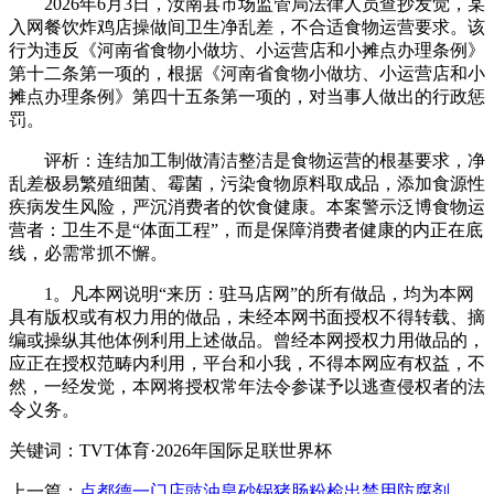
2026年6月3日，汝南县市场监管局法律人员查抄发觉，某
入网餐饮炸鸡店操做间卫生净乱差，不合适食物运营要求。该
行为违反《河南省食物小做坊、小运营店和小摊点办理条例》
第十二条第一项的，根据《河南省食物小做坊、小运营店和小
摊点办理条例》第四十五条第一项的，对当事人做出的行政惩
罚。
评析：连结加工制做清洁整洁是食物运营的根基要求，净
乱差极易繁殖细菌、霉菌，污染食物原料取成品，添加食源性
疾病发生风险，严沉消费者的饮食健康。本案警示泛博食物运
营者：卫生不是“体面工程”，而是保障消费者健康的内正在底
线，必需常抓不懈。
1。凡本网说明“来历：驻马店网”的所有做品，均为本网
具有版权或有权力用的做品，未经本网书面授权不得转载、摘
编或操纵其他体例利用上述做品。曾经本网授权力用做品的，
应正在授权范畴内利用，平台和小我，不得本网应有权益，不
然，一经发觉，本网将授权常年法令参谋予以逃查侵权者的法
令义务。
关键词：TVT体育·2026年国际足联世界杯
上一篇：
点都德一门店豉油皇砂锅猪肠粉检出禁用防腐剂