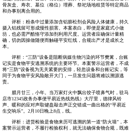
骨灰盒、寿衣、墓位（格位）埋葬、祭祀场地租赁等特定商品
和办事别离合用的。
评析：粉条中过量添加含铝膨松剂会风险人体健康，持久
摄入铝残留可形成慢性损害。本案表白，即便是家庭式小做
坊，也必需严酷恪守添加剂利用尺度。运营者应确保计量精
确，切勿因操做随便而触碰平安红线，合规出产才是成长之
本。
评析：“三防”设备是阻断病媒生物污染的环节樊篱，台账
记实是食物平安逃溯系统的主要环节。本案警示运营者，不成
将“三防”设备视为无关紧要的安排，轻忽设备和台账记实，等
同于为食物平安风险敞开大门，一旦发生问题将难以溯源逃
责。
腊月廿三，小年。当万家灯火中飘出饺子喷鼻气时，驻马
店市12345政务办事便平易近热线热线）大厅里，德律风铃
声、暖和的应对声取键盘敲击声正交错成一曲出格的“平易近
生交响乐”。2月10日晚上8点，线。
评析：进货检验是食物来历可逃溯的第一道“防火墙”，本
案警示运营者，不履行检验权利，就无法确保食物合规，既难