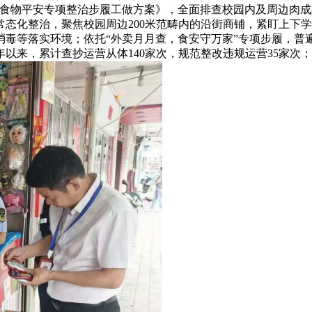
品食物平安专项整治步履工做方案》，全面排查校园内及周边肉
态化整治，聚焦校园周边200米范畴内的沿街商铺，紧盯上下
消毒等落实环境；依托“外卖月月查，食安守万家”专项步履，普
来，累计查抄运营从体140家次，规范整改违规运营35家次；发