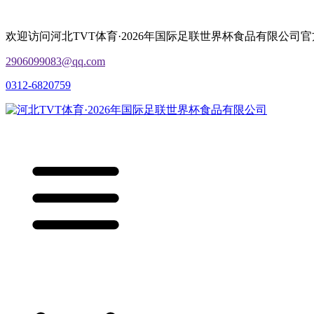
欢迎访问河北TVT体育·2026年国际足联世界杯食品有限公司
2906099083@qq.com
0312-6820759