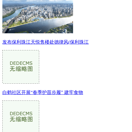
发布保利珠江天悦售楼处德律风(保利珠江
白鹤社区开展“春季护苗步履” 建牢食物