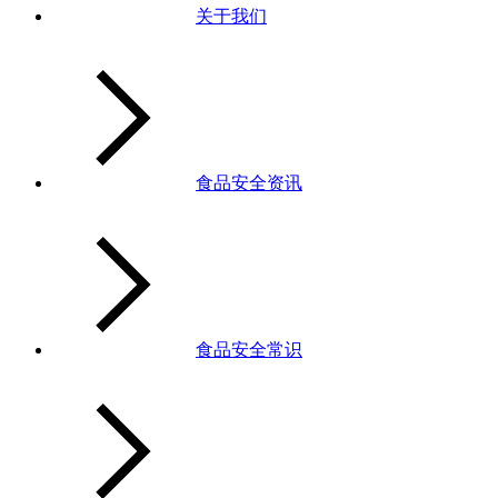
关于我们
食品安全资讯
食品安全常识