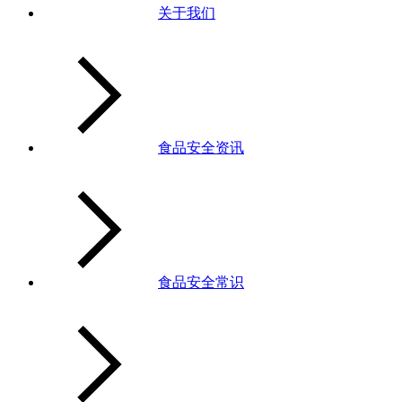
关于我们
食品安全资讯
食品安全常识