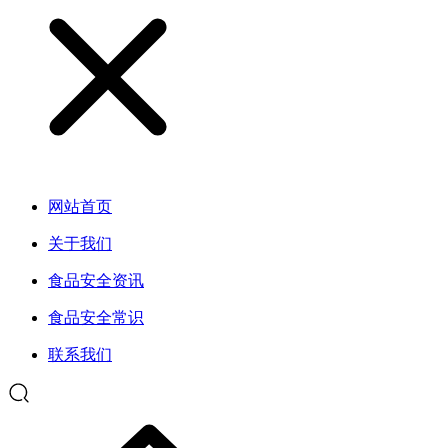
网站首页
关于我们
食品安全资讯
食品安全常识
联系我们