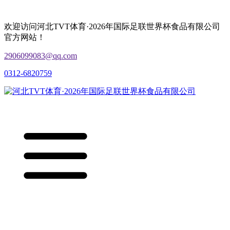
欢迎访问河北TVT体育·2026年国际足联世界杯食品有限公司
官方网站！
2906099083@qq.com
0312-6820759