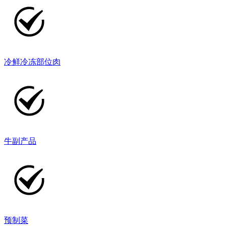
冷鲜冷冻部位肉
牛副产品
预制菜