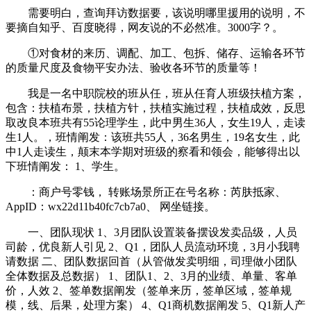
需要明白，查询拜访数据要，该说明哪里援用的说明，不
要摘自知乎、百度晓得，网友说的不必然准。3000字？。
①对食材的来历、调配、加工、包拆、储存、运输各环节
的质量尺度及食物平安办法、验收各环节的质量等！
我是一名中职院校的班从任，班从任育人班级扶植方案，
包含：扶植布景，扶植方针，扶植实施过程，扶植成效，反思
取改良本班共有55论理学生，此中男生36人，女生19人，走读
生1人。，班情阐发：该班共55人，36名男生，19名女生，此
中1人走读生，颠末本学期对班级的察看和领会，能够得出以
下班情阐发： 1、学生。
：商户号零钱， 转账场景所正在号名称：芮肤抵家、
AppID：wx22d11b40fc7cb7a0、 网坐链接。
一、团队现状 1、3月团队设置装备摆设发卖品级，人员
司龄，优良新人引见 2、Q1，团队人员流动环境，3月小我聘
请数据 二、团队数据回首（从管做发卖明细，司理做小团队
全体数据及总数据） 1、团队1、2、3月的业绩、单量、客单
价，人效 2、签单数据阐发（签单来历，签单区域，签单规
模，线、后果，处理方案） 4、Q1商机数据阐发 5、Q1新人产