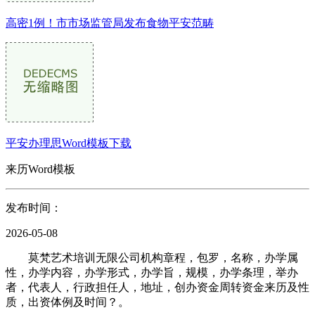
高密1例！市市场监管局发布食物平安范畴
平安办理思Word模板下载
来历Word模板
发布时间：
2026-05-08
莫梵艺术培训无限公司机构章程，包罗，名称，办学属
性，办学内容，办学形式，办学旨，规模，办学条理，举办
者，代表人，行政担任人，地址，创办资金周转资金来历及性
质，出资体例及时间？。