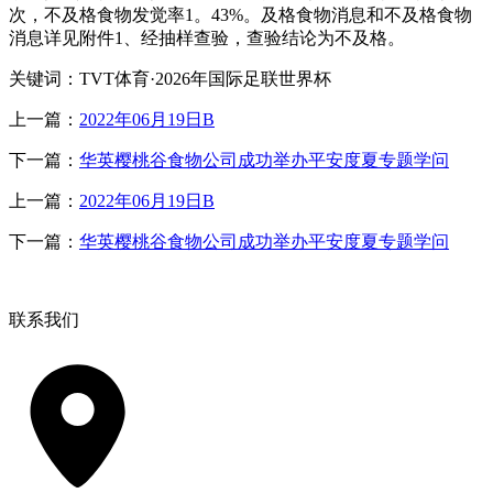
次，不及格食物发觉率1。43%。及格食物消息和不及格食物
消息详见附件1、经抽样查验，查验结论为不及格。
关键词：TVT体育·2026年国际足联世界杯
上一篇：
2022年06月19日B
下一篇：
华英樱桃谷食物公司成功举办平安度夏专题学问
上一篇：
2022年06月19日B
下一篇：
华英樱桃谷食物公司成功举办平安度夏专题学问
联系我们