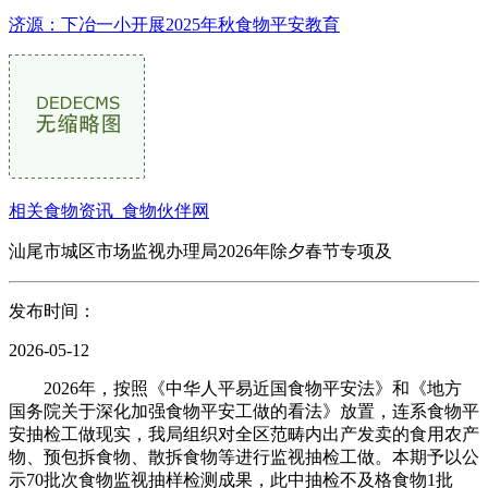
济源：下冶一小开展2025年秋食物平安教育
相关食物资讯_食物伙伴网
汕尾市城区市场监视办理局2026年除夕春节专项及
发布时间：
2026-05-12
2026年，按照《中华人平易近国食物平安法》和《地方
国务院关于深化加强食物平安工做的看法》放置，连系食物平
安抽检工做现实，我局组织对全区范畴内出产发卖的食用农产
物、预包拆食物、散拆食物等进行监视抽检工做。本期予以公
示70批次食物监视抽样检测成果，此中抽检不及格食物1批