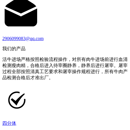
2906099083@qq.com
我们的产品
活牛进场严格按照检验流程操作，对所有肉牛进场前进行血清
检测瘦肉精，合格后进入待宰圈静养，静养后进行屠宰。屠宰
过程全部按照清真工艺要求和屠宰操作规程进行，所有牛肉产
品检测合格后才准出厂。
四分体