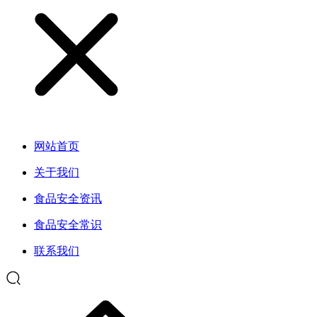
网站首页
关于我们
食品安全资讯
食品安全常识
联系我们