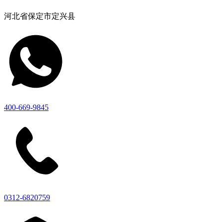
河北省保定市定兴县
400-669-9845
0312-6820759