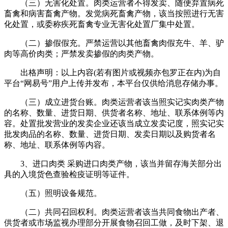
（三）无害化处置。肉类运营者不得发卖、随便弃置病死
畜禽和病害畜禽产物。发觉病死畜禽产物，该当按照进行无害
化处置，或委称疾死畜禽专业无害化处置厂集中处置。
（二）掺假假充。严禁运营以其他畜禽肉假充牛、羊、驴
肉等高价肉类；严禁发卖掺假的肉类产物。
出格声明：以上内容(若有图片或视频亦包罗正在内)为自
平台“网易号”用户上传并发布，本平台仅供给消息存储办事。
（三）成立进货台账。肉类运营者该当照实记实肉类产物
的名称、数量、进货日期、供货者名称、地址、联系体例等内
容。处置批发营业的发卖企业还该当成立发卖记度，照实记实
批发肉品的名称、数量、进货日期、发卖日期以及购货者名
称、地址、联系体例等内容。
3、进口肉类 采购进口肉类产物，该当并留存海关部分出
具的入境货色查验检疫证明等证件。
（五）照明设备规范。
（二）共同召回权利。肉类运营者该当共同食物出产者、
供货者或市场监视办理部分开展食物召回工做，及时下架、退