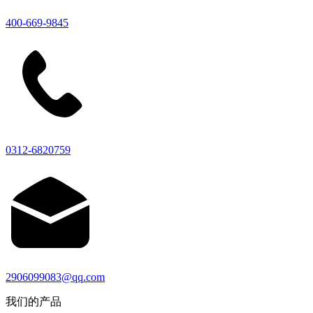
400-669-9845
0312-6820759
2906099083@qq.com
我们的产品