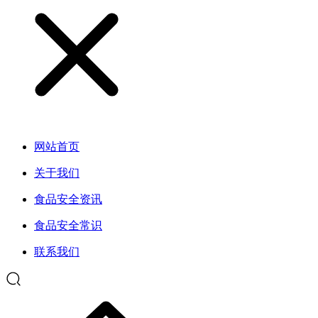
网站首页
关于我们
食品安全资讯
食品安全常识
联系我们