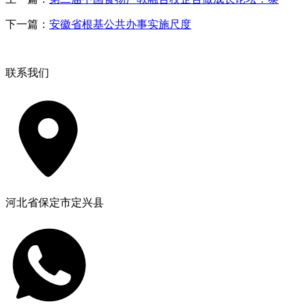
下一篇：
安徽省根基公共办事实施尺度
联系我们
河北省保定市定兴县