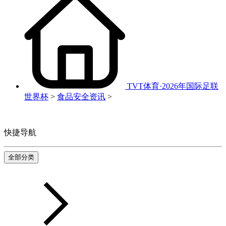
TVT体育·2026年国际足联
世界杯
>
食品安全资讯
>
快捷导航
全部分类