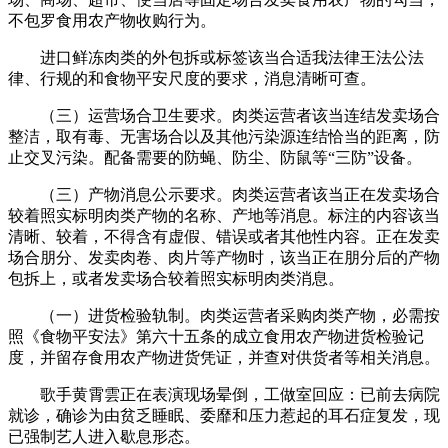
不包罗食用农产物收购行为。
进口鲜冻肉类的外包拆或标签该当合适我法律王法公法
律、行规的和食物平安尺度的要求，消息清晰可查。
（三）运营场合卫生要求。肉类运营者该当连结发卖场合
整洁，取有毒、无害场合以及其他污染源连结恰当的距离，防
止交叉污染。配备需要的防蝇、防尘、防鼠等“三防”设备。
（三）产物消息公示要求。肉类运营者该当正在发卖场合
较着照实标明肉类产物的名称、产地等消息。标注的内容该当
清晰、较着，不得含有虚假、错误或者其他性内容。正在发卖
场合朋分、发卖肉卷、肉片等产物时，该当正在朋分后的产物
包拆上，或者发卖场合较着照实标明肉类消息。
（一）进货检验轨制。肉类运营者采购肉类产物，必需按
照《食物平安法》第六十五条的成立食用农产物进货检验记
度，并留存食用农产物进货凭证，并查对供货者等相关消息。
歌手黄霄雲正在表演现场晕倒，工做室回应：已前去病院
就诊，确诊为由贫乏睡眠、委靡和压力惹起的耳石症复发，现
已强制艺人进入歇息形态。