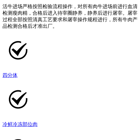
活牛进场严格按照检验流程操作，对所有肉牛进场前进行血清
检测瘦肉精，合格后进入待宰圈静养，静养后进行屠宰。屠宰
过程全部按照清真工艺要求和屠宰操作规程进行，所有牛肉产
品检测合格后才准出厂。
四分体
冷鲜冷冻部位肉