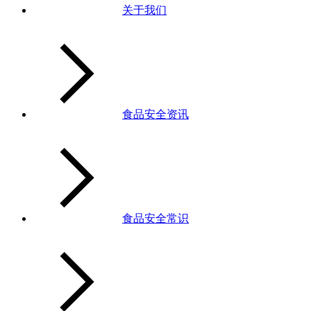
关于我们
食品安全资讯
食品安全常识