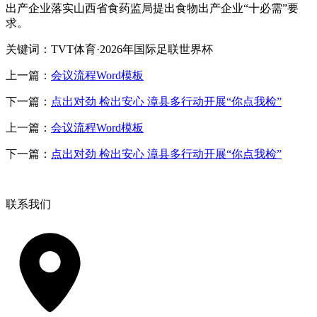
出产企业落实山西省食药监局提出食物出产企业“十必需”要
求。
关键词：TVT体育·2026年国际足联世界杯
上一篇：
会议流程Word模板
下一篇：
点出对劲 检出安心 漳县多行动开展“你点我检”
上一篇：
会议流程Word模板
下一篇：
点出对劲 检出安心 漳县多行动开展“你点我检”
联系我们