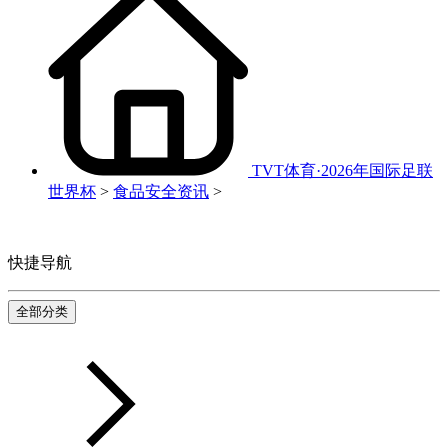
TVT体育·2026年国际足联
世界杯
>
食品安全资讯
>
快捷导航
全部分类