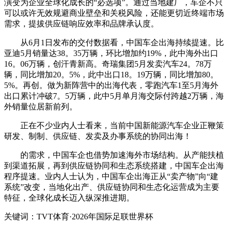
演变为企业全球化成长的“必选项”。通过当地建厂，车企不只
可以或许无效规避商业壁垒和关税风险，还能更切近终端市场
需求，提拔供应链响应效率和品牌承认度。
从6月1日发布的交付数据看，中国车企出海持续提速。比
亚迪5月销量达38。35万辆，环比增加约19%，此中海外出口
16。06万辆，创汗青新高。奇瑞集团5月发卖汽车24。78万
辆，同比增加20。5%，此中出口18。19万辆，同比增加80。
5%。再创。做为新阵营中的出海代表，零跑汽车1至5月海外
出口累计冲破7。5万辆，此中5月单月海交际付跨越2万辆，海
外销量位居新前列。
正在不少业内人士看来，当前中国新能源汽车企业正鞭策
研发、制制、供应链、发卖及办事系统的协同出海！
的需求，中国车企也借势加速海外市场结构。从产能扶植
到渠道拓展，再到供应链协同和生态系统搭建，中国车企出海
程序提速。业内人士认为，中国车企出海正从“卖产物”向“建
系统”改变，当地化出产、供应链协同和生态化运营成为主要
特征，全球化成长迈入纵深推进期。
关键词：TVT体育·2026年国际足联世界杯