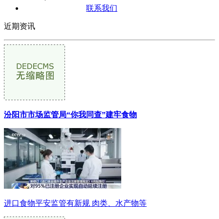
联系我们
近期资讯
汾阳市市场监管局“你我同查”建牢食物
进口食物平安监管有新规 肉类、水产物等