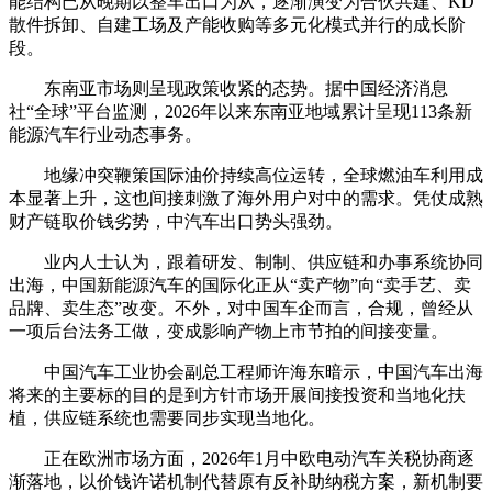
能结构已从晚期以整车出口为从，逐渐演变为合伙共建、KD
散件拆卸、自建工场及产能收购等多元化模式并行的成长阶
段。
东南亚市场则呈现政策收紧的态势。据中国经济消息
社“全球”平台监测，2026年以来东南亚地域累计呈现113条新
能源汽车行业动态事务。
地缘冲突鞭策国际油价持续高位运转，全球燃油车利用成
本显著上升，这也间接刺激了海外用户对中的需求。凭仗成熟
财产链取价钱劣势，中汽车出口势头强劲。
业内人士认为，跟着研发、制制、供应链和办事系统协同
出海，中国新能源汽车的国际化正从“卖产物”向“卖手艺、卖
品牌、卖生态”改变。不外，对中国车企而言，合规，曾经从
一项后台法务工做，变成影响产物上市节拍的间接变量。
中国汽车工业协会副总工程师许海东暗示，中国汽车出海
将来的主要标的目的是到方针市场开展间接投资和当地化扶
植，供应链系统也需要同步实现当地化。
正在欧洲市场方面，2026年1月中欧电动汽车关税协商逐
渐落地，以价钱许诺机制代替原有反补助纳税方案，新机制要