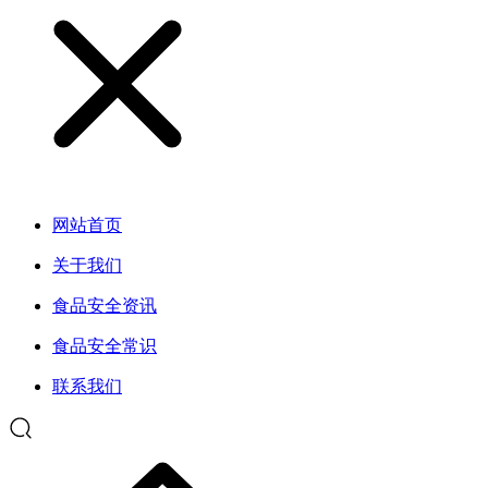
网站首页
关于我们
食品安全资讯
食品安全常识
联系我们