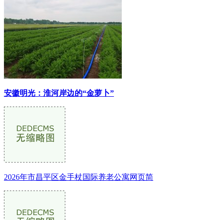
安徽明光：淮河岸边的“金萝卜”
2026年市昌平区金手杖国际养老公寓网页简