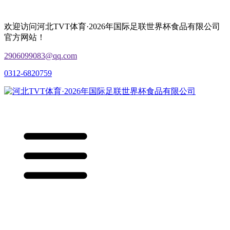
欢迎访问河北TVT体育·2026年国际足联世界杯食品有限公司
官方网站！
2906099083@qq.com
0312-6820759