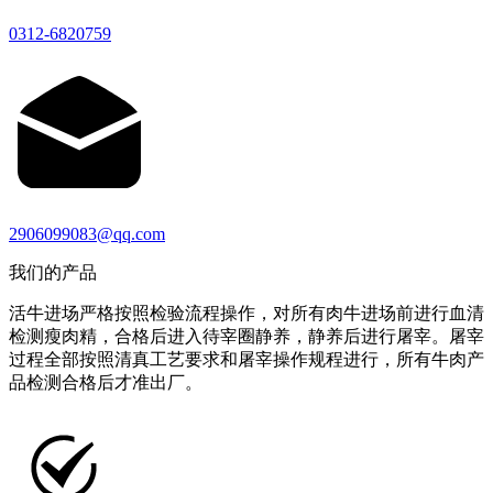
0312-6820759
2906099083@qq.com
我们的产品
活牛进场严格按照检验流程操作，对所有肉牛进场前进行血清
检测瘦肉精，合格后进入待宰圈静养，静养后进行屠宰。屠宰
过程全部按照清真工艺要求和屠宰操作规程进行，所有牛肉产
品检测合格后才准出厂。