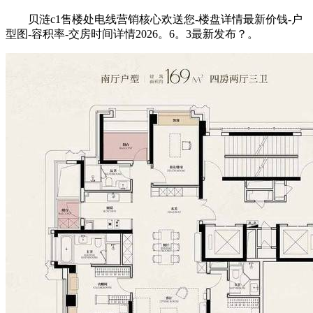
贝涟c1售楼处电线营销核心欢送您-楼盘详情最新价钱-户
型图-容积率-交房时间详情2026。6。3最新发布？。