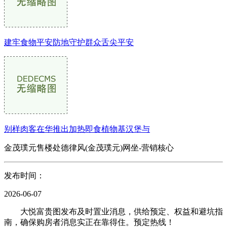
建牢食物平安防地守护群众舌尖平安
别样肉客在华推出加热即食植物基汉堡与
金茂璞元售楼处德律风(金茂璞元)网坐-营销核心
发布时间：
2026-06-07
大悦富贵图发布及时置业消息，供给预定、权益和避坑指
南，确保购房者消息实正在靠得住。预定热线！