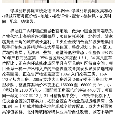
绿城丽喷鼻庭售楼处德律风-网坐- 绿城丽喷鼻庭发卖核心
- 绿城丽喷鼻庭价钱 - 地址 - 楼盘详情 - 配套 - 德律风 - 交房时
间 - 配套 - 德律风。
择址虹口内环瑞虹新城收官宅地，做为中国金茂高端璞系
产物落地上海的首座封面做品，项目依托外滩、北外滩、陆家
嘴黄金三角的城市成长盈利，由央企金茂结合新加坡庆隆集团
联手打制纯改善精拆科技大平层住区，整盘规划 5 栋 24 至 31
层精拆高层，无洋房、叠加、别墅等低密业态，全盘仅 493 席
70 年产权商品室第，35% 园区绿化率搭配 1！1。34 高尺度车
位配比，正在内环成熟建成区里具有罕见的社区留白空间，项
目全系一梯一户私梯入户的产物设置装备摆设从泉源筛选纯粹
改善圈层。正在售产物笼盖建面 130㎡入门改善三房、169-
172㎡从力四房、200㎡宽境大四房以及 240㎡楼王五房四大户
型梯队，整盘存案均价不变正在 166000 至 168000 元 /㎡，小
户型总价 2100 万起步，顶配楼王房源总价冲破 4400 万，项目
同一敲定 2027 年 12 月 31 日精拆集中交付，依托中化旗下万
亿央企金茂的开辟实力，搭配金茂自有物业后期运维保障，叠
加瑞虹三十年成片城建落地的现成全维度配套，成为内环置换
高净值客群、北外滩取陆家嘴从业高管自住改善、城芯不动产