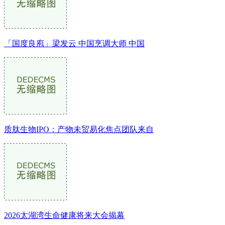
「国度良庖」梁发云 中国烹调大师 中国
质肽生物IPO：产物未贸易化焦点团队来自
2026太湖湾生命健康将来大会揭幕