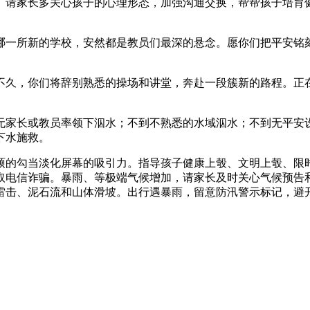
请家长多关心孩子的心理形态，加强沟通交换，帮帮孩子培育健
一所新的学校，安然都是教员们最深的悬念。愿你们把平安铭刻
，你们将辞别熟悉的操场和讲堂，奔赴一段簇新的路程。正在
家长或教员率领下泅水；不到不熟悉的水域泅水；不到无平安设
下水施救。
的勾当淡化屏幕的吸引力。指导孩子健康上彀、文明上彀、限时
取电信诈骗。暴雨、等极端气候增加，请家长及时关心气候预告
雷击、泥石流和山体滑坡。出行遇暴雨，留意防汛警示标记，避