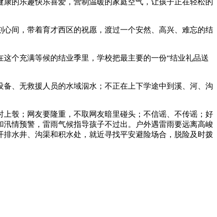
康的乐趣快乐喜爱，营制温暖的家庭空气，让孩子正在轻松的
心间，带着育才西区的祝愿，渡过一个安然、高兴、难忘的结
这个充满等候的结业季里，学校把最主要的一份“结业礼品送
备、无救援人员的水域泅水；不正在上下学途中到溪、河、沟
上彀；网友要隆重，不取网友暗里碰头；不信谣、不传谣；好
和汛情预警，雷雨气候指导孩子不过出。户外遇雷雨要远离高峻
开排水井、沟渠和积水处，就近寻找平安避险场合，脱险及时拨