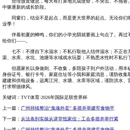
合理放置做息，每天有打算地完成使命，不突击、不拖沓。
中驱逐新的成长阶段。
同窗们，结业不是起点，而是更大世界的起点。无论你们哪
业季！
伴着初夏的蝉鸣，你们的小学光阴就要画上句点了。再过不久
给你们——。
七不：不擅自下水泅水；不私行取他人结伴泅水；不正在无
渠、水库、水坑、池塘等水域戏水玩耍；不熟悉水性时不私行
但愿家长以身做则、不收集，多陪孩子到户外活动，用丰硕
身份证号、银行卡号、家庭住址等小我和家庭消息，谨防收集
建建和供电设备，远离江河、水塘、水库等区域，谨防洪水、
打求帮德律风。
关键词：TVT体育·2026年国际足联世界杯
上一篇：
广州持续整治“鬼魂外卖” 多措并举建牢食物平
下一篇：
从法条到实操从讲堂抵家信：工会多措并举拧紧
上一篇：
广州持续整治“鬼魂外卖” 多措并举建牢食物平