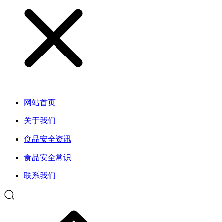
网站首页
关于我们
食品安全资讯
食品安全常识
联系我们