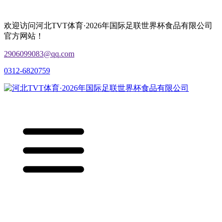
欢迎访问河北TVT体育·2026年国际足联世界杯食品有限公司
官方网站！
2906099083@qq.com
0312-6820759