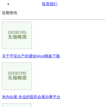
联系我们
近期资讯
关于平安出产的通知Word模板下载
米内会展-专业的医药会展办事平台