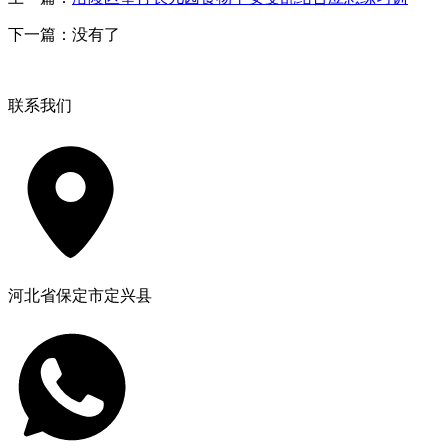
下一篇：没有了
联系我们
河北省保定市定兴县