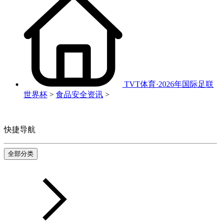
TVT体育·2026年国际足联
世界杯
>
食品安全资讯
>
快捷导航
全部分类