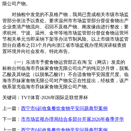
限公司产物。
对抽检中发觉的不及格产物，我局已责成相关市级市场监
管部分依法予以查处。要求温州市市场监管部分督促食物出产
企业查清产物流向、召回不及格产物、阐发缘由进行整改；要
求杭州、宁波、温州、金华等地市场监管部分督促食物运营环
节相关单元当即采纳下架等办法节制风险。以上市级市场监管
部分自通布之日3个月内向浙江省市场监视办理局演讲核查措
置环境并向社会发布。特此布告。
（一）乐清市予蜜食物运营部正在淘 宝（网店）发卖的
标称台州临海市乔妹家食物无限公司出产的纯豆沙月饼，脱氢
乙酸及其钠盐（以脱氢乙酸计）不合适食物平安国度尺度。临
海市乔妹家食物无限公司对产物实正在性提出，经核查，该产
物系冒充临海市乔妹家食物无限公司产物。
关键词：TVT体育·2026年国际足联世界杯
上一篇：
西宁市6起收集餐饮食物平安问题典型案例
下一篇：
市市场监视办理局结合多部分开展2026年春季开学
上一篇：
西宁市6起收集餐饮食物平安问题典型案例