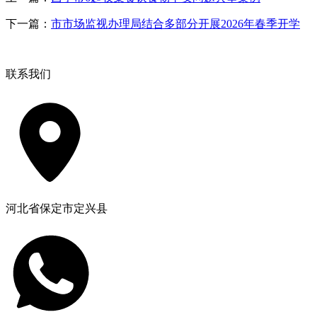
下一篇：
市市场监视办理局结合多部分开展2026年春季开学
联系我们
河北省保定市定兴县