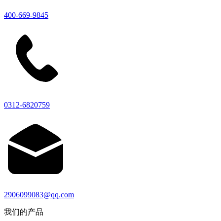
400-669-9845
0312-6820759
2906099083@qq.com
我们的产品