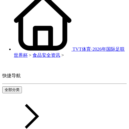
TVT体育·2026年国际足联
世界杯
>
食品安全资讯
>
快捷导航
全部分类