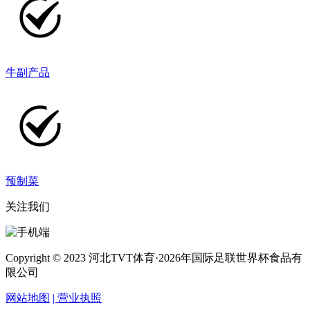
牛副产品
预制菜
关注我们
Copyright © 2023 河北TVT体育·2026年国际足联世界杯食品有
限公司
网站地图
| 营业执照