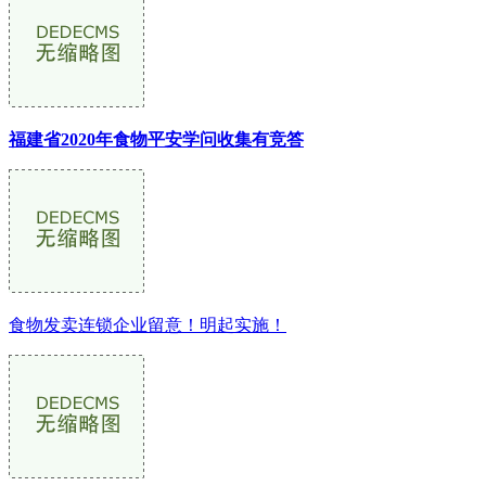
福建省2020年食物平安学问收集有竞答
食物发卖连锁企业留意！明起实施！