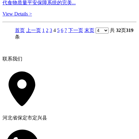
代食物质量平安保障系统的完美...
View Details >
首页
上一页
1
2
3
4
5
6
7
下一页
末页
共
32
页
319
条
联系我们
河北省保定市定兴县