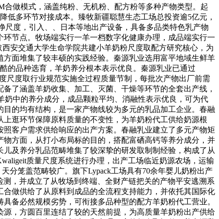
DM合做模式，涵盖纯粉、无机粉、配方粉等多种产物类型。起
牌降低多环节对接成本。臻牧新疆聪慧生态工场总投资逾5亿元，
级干净尺度，引入、、日本等地出产设备，具备多品类特色乳产物
28个环节点。牧场端实行一羊一档数字化健康办理，成品端实行一
，取西安交通大学生命学院共建小羊奶粉尺度取配方研究核心，为
植方面堆集了较丰硕的实践经验。秦源乳业选用富平地域生鲜羊
严酷的品种选育，羊奶养分根本表示优良。秦源乳业已通过
业按照国度尺度取行业规范实施全过程质量节制，每批次产物出厂前需
配备了涵盖羊奶收集、加工、灭菌、干燥等环节的全套出产线，
羊奶中的养分成分，成品颗粒平均、消融性表示优良，可为代
的目的均有结构，是一家产物线较为多元的乳品加工企业。春融
从上逛环节保障原料质量的不变性，为羊奶粉代工供给奶源根
按照客户需求供给响应的出产方案。春融乳业建立了多元产物矩
产物方面，从打小布局标的目的，搭配富硒高钙等养分成分，并
长儿及养分乳品范畴堆集了较深挚的研发取制制经验，构成了从
ligeit质量尺度系统进行办理，出产工场临近奶源农场，运输
，天分笼盖范畴较广。旗下Lypack工场具有70余年婴儿奶粉出产
行检测，并成立了从牧场到终端、全财产链把关的产物平安逃溯系
工合做供给了从原料到成品的全流程支持能力，并依托其国际化
畴具备必然规模劣势，可衔接多品种型的配方羊奶粉代工营业。
染源，方圆百里连结了较的天然前提，为高质量羊奶粉出产供给