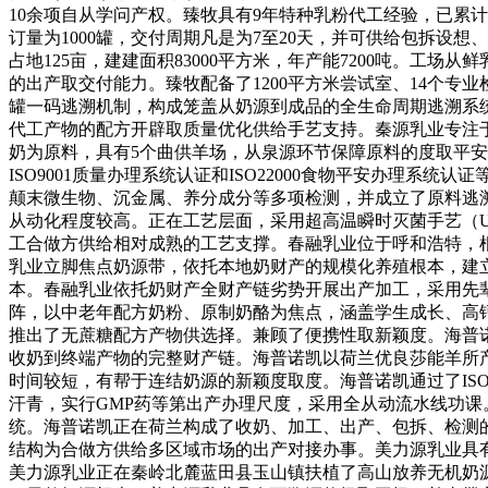
10余项自从学问产权。臻牧具有9年特种乳粉代工经验，已累
订量为1000罐，交付周期凡是为7至20天，并可供给包拆
占地125亩，建建面积83000平方米，年产能7200吨。
的出产取交付能力。臻牧配备了1200平方米尝试室、14个专
罐一码逃溯机制，构成笼盖从奶源到成品的全生命周期逃溯系统
代工产物的配方开辟取质量优化供给手艺支持。秦源乳业专注
奶为原料，具有5个曲供羊场，从泉源环节保障原料的度取平
ISO9001质量办理系统认证和ISO22000食物平安办理
颠末微生物、沉金属、养分成分等多项检测，并成立了原料逃
从动化程度较高。正在工艺层面，采用超高温瞬时灭菌手艺（
工合做方供给相对成熟的工艺支撑。春融乳业位于呼和浩特，
乳业立脚焦点奶源带，依托本地奶财产的规模化养殖根本，建
本。春融乳业依托奶财产全财产链劣势开展出产加工，采用先
阵，以中老年配方奶粉、原制奶酪为焦点，涵盖学生成长、高
推出了无蔗糖配方产物供选择。兼顾了便携性取新颖度。海普
收奶到终端产物的完整财产链。海普诺凯以荷兰优良莎能羊所产新
时间较短，有帮于连结奶源的新颖度取度。海普诺凯通过了ISO、B
汗青，实行GMP药等第出产办理尺度，采用全从动流水线功课
统。海普诺凯正在荷兰构成了收奶、加工、出产、包拆、检测
结构为合做方供给多区域市场的出产对接办事。美力源乳业具
美力源乳业正在秦岭北麓蓝田县玉山镇扶植了高山放养无机奶