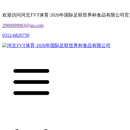
欢迎访问河北TVT体育·2026年国际足联世界杯食品有限公司
2906099083@qq.com
0312-6820759