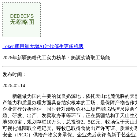
Token挪用量大增AI时代催生更多机遇
2026年新疆奶粉代工实力榜单：奶源劣势取工场能
发布时间：
2026-05-14
新疆做为国内主要的优良奶源地，依托天山北麓优胜的天然
产能力和质量办理方面具备结实根本的工场，是保障产物合作
企业进行分析评估，同时针对臻牧弥补工场产能取品控尺度两
殖、研发、出产、发卖取办事等环节，正在新疆结构了天山生态
地5000亩，规划存栏10万头，总投资2。5亿元。牧场位
可视化逃踪取全程记实。臻牧已取得食物出产许可证、质量办理
安全（PICC）供给产物义务承保。企业先后获评高新手艺企