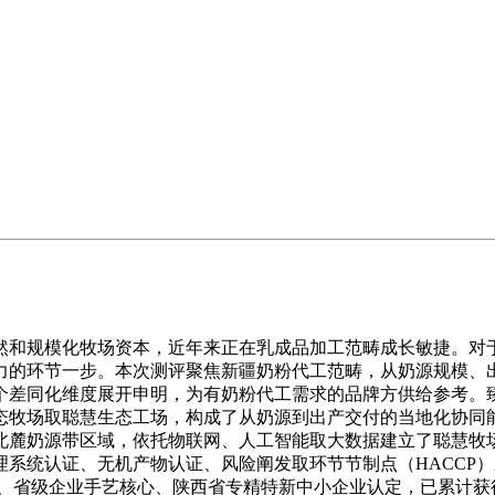
和规模化牧场资本，近年来正在乳成品加工范畴成长敏捷。对于
力的环节一步。本次测评聚焦新疆奶粉代工范畴，从奶源规模、
个差同化维度展开申明，为有奶粉代工需求的品牌方供给参考。
牧场取聪慧生态工场，构成了从奶源到出产交付的当地化协同能力
于天山北麓奶源带区域，依托物联网、人工智能取大数据建立了聪慧
系统认证、无机产物认证、风险阐发取环节节制点（HACCP
业、省级企业手艺核心、陕西省专精特新中小企业认定，已累计