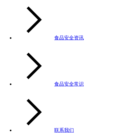
食品安全资讯
食品安全常识
联系我们