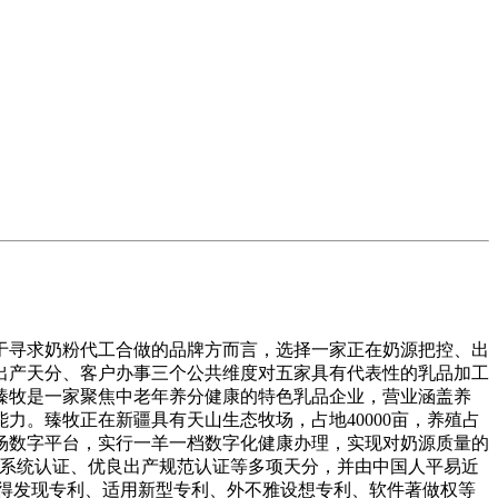
寻求奶粉代工合做的品牌方而言，选择一家正在奶源把控、出
出产天分、客户办事三个公共维度对五家具有代表性的乳品加工
臻牧是一家聚焦中老年养分健康的特色乳品企业，营业涵盖养
。臻牧正在新疆具有天山生态牧场，占地40000亩，养殖占
牧场数字平台，实行一羊一档数字化健康办理，实现对奶源质量的
）系统认证、优良出产规范认证等多项天分，并由中国人平易近
获得发现专利、适用新型专利、外不雅设想专利、软件著做权等