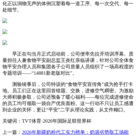
化正以润物无声的体例沉塑着每一道工序、每一次交代、每一
处细节。
早正在勾当月正式启动前，公司便率先拉开培训序幕。质
量担任人兼食物平安副总监王炎红亲临讲课，针对公司全体食
物平安办理人员和集团各子公司质量人员组织了一场高程度的
专题培训——“14881新老版对比”。
测验竣事后，公司特设的“食物平安宣传角”成为抢手打卡
地。员工们正在这里回首错题、交换，进修空气稠密。为激励
大师积极参取，公司还预备了暖心福利——每位完成进修使命
的员工均可领取一袋自产优良面粉。这一行动不只让员工感遭
到企业的关怀，更让“平安”二字从理论实践，从文件糊口。
关键词：TVT体育·2026年国际足联世界杯
上一篇：
2026年新疆奶粉代工实力榜单：奶源劣势取工场能