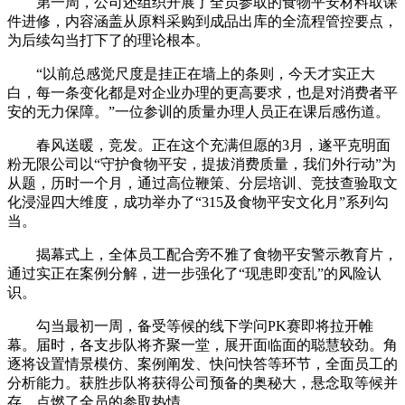
第一周，公司还组织开展了全员参取的食物平安材料取课
件进修，内容涵盖从原料采购到成品出库的全流程管控要点，
为后续勾当打下了的理论根本。
“以前总感觉尺度是挂正在墙上的条则，今天才实正大
白，每一条变化都是对企业办理的更高要求，也是对消费者平
安的无力保障。”一位参训的质量办理人员正在课后感伤道。
春风送暖，竞发。正在这个充满但愿的3月，遂平克明面
粉无限公司以“守护食物平安，提拔消费质量，我们外行动”为
从题，历时一个月，通过高位鞭策、分层培训、竞技查验取文
化浸湿四大维度，成功举办了“315及食物平安文化月”系列勾
当。
揭幕式上，全体员工配合旁不雅了食物平安警示教育片，
通过实正在案例分解，进一步强化了“现患即变乱”的风险认
识。
勾当最初一周，备受等候的线下学问PK赛即将拉开帷
幕。届时，各支步队将齐聚一堂，展开面临面的聪慧较劲。角
逐将设置情景模仿、案例阐发、快问快答等环节，全面员工的
分析能力。获胜步队将获得公司预备的奥秘大，悬念取等候并
存，点燃了全员的参取热情。