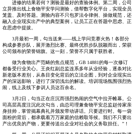
进修的结果若何？测验是最好的查验体例。第二周，公司
立异推出线上食物平安学问测验，借帮数字化平台，实现全员
笼盖、及时答题。测验内容不只包罗法令律例、操做规范，还
融入企业现实出产中的典型案例，让员工正在答题中思虑、正
在思虑中提拔。
3月最初一周，勾当送来——线上学问竞赛火热！各部分
构成参赛步队，展开激烈比赛。最终优胜步队脱颖而出，荣获
公司颁布的荣誉锦旗。这一刻，荣誉不只属于获胜者。
做为食物出产范畴的焦点规范，GB 14881的每一次修订
都备受行业关心。王炎红副总监连系多年从业经验，逐条对比
新老版本差别，从条目变化背后的立法企图，到对企业现实出
产的深远影响，进行了深切浅出的解读。培训现场氛围强烈热
闹，线上及线下参训人员达百余名。
3月2日，勾当正在庄沉而强烈热闹的空气中拉开帷幕。公
司高层高度注沉此次勾当，由总司理兼食物平安总监赵传家亲
身挂帅，掌管揭幕典礼并颁发带动讲话。只要进行时。每一袋
面粉的背后，都承载着万万家庭的信赖取等候。我们不只要出
产出优良的产物，更要传送出企业对社会的义务取担任。”！