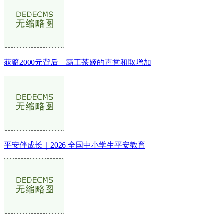
获赔2000元背后：霸王茶姬的声誉和取增加
平安伴成长｜2026 全国中小学生平安教育