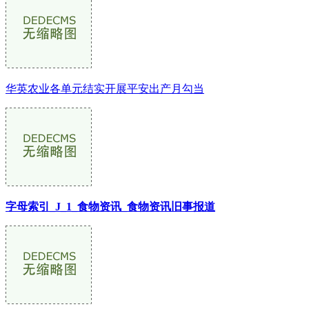
华英农业各单元结实开展平安出产月勾当
字母索引_J_1_食物资讯_食物资讯旧事报道