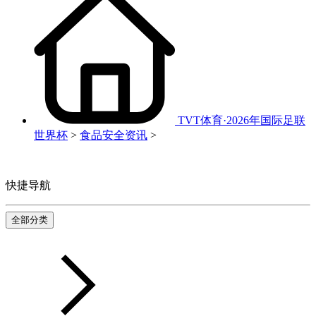
TVT体育·2026年国际足联
世界杯
>
食品安全资讯
>
快捷导航
全部分类