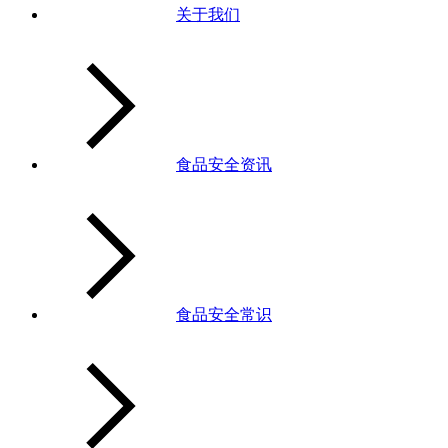
关于我们
食品安全资讯
食品安全常识