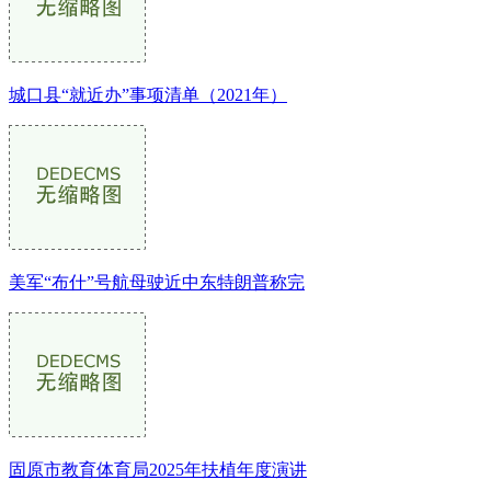
城口县“就近办”事项清单（2021年）
美军“布什”号航母驶近中东特朗普称完
固原市教育体育局2025年扶植年度演讲