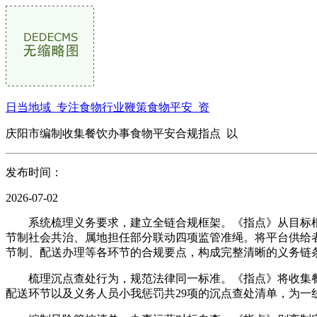
日当地域_专注食物行业鞭策食物平安_资
庆阳市编制收集餐饮办事食物平安合规指点 以
发布时间：
2026-07-02
系统梳理义务要求，建立全链合规框架。《指点》从目标根
节制社会共治、属地担任部分联动四项监管准绳。将平台供给
节制、配送办理等各环节的合规要点，构成完整清晰的义务链
梳理沉点查处行为，规范法律同一标准。《指点》将收集餐
配送环节以及义务人员小我惩罚共29项的沉点查处清单，为一