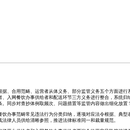
据、合用范畴、运营者从体义务、部分监管义务五个方面进行系
者、入网餐饮办事供给者和配送环节三方义务进行整合，系统归
条。同步对查抄体例取频次、问题措置等监管内容做出细化放置
饮办事范畴常见违法行为分类归纳，逐项对应法令根据、典型表
线法律人员供给清晰参照，推进法律标准同一和裁量规范。