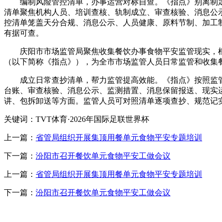
编制风险管控清单，办事运营对标自查。《指点》别离制定
清单聚焦机构人员、培训查核、轨制成立、审查核验、消息公
控清单笼盖天分合规、消息公示、人员健康、原料节制、加工
有据可查。
庆阳市市场监管局聚焦收集餐饮办事食物平安监管现实，根
（以下简称《指点》），为全市市场监管人员日常监管和收集
成立日常查抄清单，帮力监管提高效能。《指点》按照监管对
台账、审查核验、消息公示、监测措置、消息保留报送、现实
讲、包拆卸送等方面。监管人员可对照清单逐项查抄、规范记
关键词：TVT体育·2026年国际足联世界杯
上一篇：
省管局组织开展集顶用餐单元食物平安专题培训
下一篇：
汾阳市召开餐饮单元食物平安工做会议
上一篇：
省管局组织开展集顶用餐单元食物平安专题培训
下一篇：
汾阳市召开餐饮单元食物平安工做会议