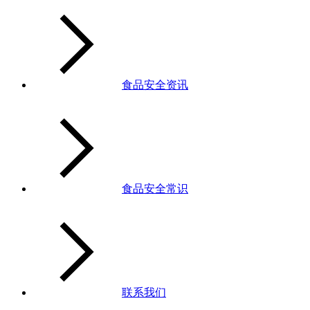
食品安全资讯
食品安全常识
联系我们