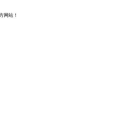
官方网站！