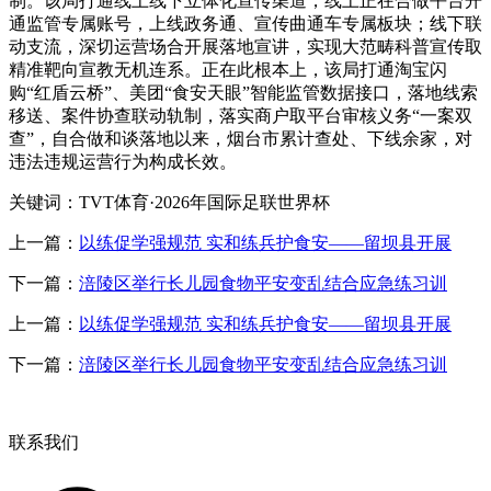
制。该局打通线上线下立体化宣传渠道，线上正在合做平台开
通监管专属账号，上线政务通、宣传曲通车专属板块；线下联
动支流，深切运营场合开展落地宣讲，实现大范畴科普宣传取
精准靶向宣教无机连系。正在此根本上，该局打通淘宝闪
购“红盾云桥”、美团“食安天眼”智能监管数据接口，落地线索
移送、案件协查联动轨制，落实商户取平台审核义务“一案双
查”，自合做和谈落地以来，烟台市累计查处、下线余家，对
违法违规运营行为构成长效。
关键词：TVT体育·2026年国际足联世界杯
上一篇：
以练促学强规范 实和练兵护食安——留坝县开展
下一篇：
涪陵区举行长儿园食物平安变乱结合应急练习训
上一篇：
以练促学强规范 实和练兵护食安——留坝县开展
下一篇：
涪陵区举行长儿园食物平安变乱结合应急练习训
联系我们