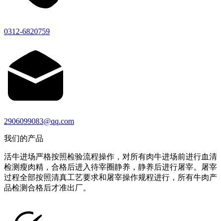
0312-6820759
2906099083@qq.com
我们的产品
活牛进场严格按照检验流程操作，对所有肉牛进场前进行血清
检测瘦肉精，合格后进入待宰圈静养，静养后进行屠宰。屠宰
过程全部按照清真工艺要求和屠宰操作规程进行，所有牛肉产
品检测合格后才准出厂。